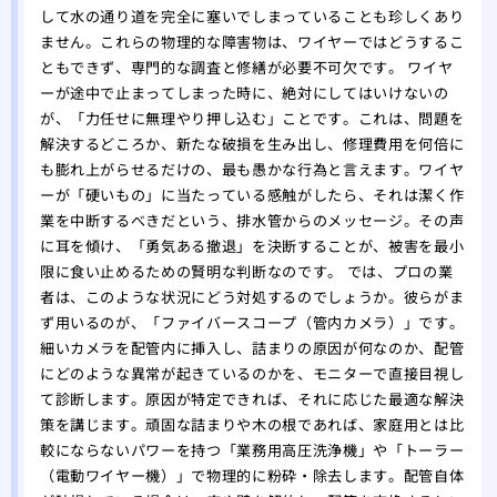
して水の通り道を完全に塞いでしまっていることも珍しくあり
ません。これらの物理的な障害物は、ワイヤーではどうするこ
ともできず、専門的な調査と修繕が必要不可欠です。 ワイヤ
ーが途中で止まってしまった時に、絶対にしてはいけないの
が、「力任せに無理やり押し込む」ことです。これは、問題を
解決するどころか、新たな破損を生み出し、修理費用を何倍に
も膨れ上がらせるだけの、最も愚かな行為と言えます。ワイヤ
ーが「硬いもの」に当たっている感触がしたら、それは潔く作
業を中断するべきだという、排水管からのメッセージ。その声
に耳を傾け、「勇気ある撤退」を決断することが、被害を最小
限に食い止めるための賢明な判断なのです。 では、プロの業
者は、このような状況にどう対処するのでしょうか。彼らがま
ず用いるのが、「ファイバースコープ（管内カメラ）」です。
細いカメラを配管内に挿入し、詰まりの原因が何なのか、配管
にどのような異常が起きているのかを、モニターで直接目視し
て診断します。原因が特定できれば、それに応じた最適な解決
策を講じます。頑固な詰まりや木の根であれば、家庭用とは比
較にならないパワーを持つ「業務用高圧洗浄機」や「トーラー
（電動ワイヤー機）」で物理的に粉砕・除去します。配管自体