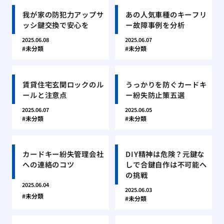
我が家の防犯力アップサ
あの人気車種のキーフリ
ッシ鍵交換で安心を
ー故障事例を分析
2025.06.08
2025.06.07
未分類
未分類
賃貸住宅玄関ロックのル
うっかりを防ぐカードキ
ールと注意点
ー紛失防止策五選
2025.06.07
2025.06.05
未分類
未分類
カードキー紛失管理会社
DIY精神は危険？元鍵な
への連絡のコツ
しで合鍵自作は不可能へ
の挑戦
2025.06.04
2025.06.03
未分類
未分類