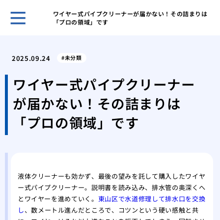
ワイヤー式パイプクリーナーが届かない！その詰まりは
「プロの領域」です
スマ
イフ
2025.09.24
未分類
スマ
便性
ワイヤー式パイプクリーナー
スマ
が届かない！その詰まりは
るテ
スマ
「プロの領域」です
の向
スマ
を考
スマ
両立
液体クリーナーも効かず、最後の望みを託して購入したワイヤ
ー式パイプクリーナー。説明書を読み込み、排水管の奥深くへ
スマ
とワイヤーを進めていく。
東山区で水道修理して排水口を交換
テク
し
、数メートル進んだところで、コツンという硬い感触と共