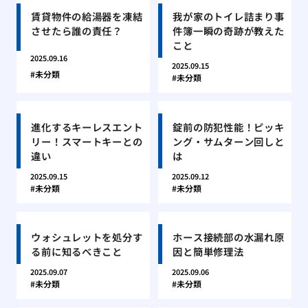
賃貸物件の給湯器を凍結
我が家のトイレ詰まり事
させたら誰の責任？
件簿一瞬の奇跡が教えた
こと
2025.09.16
2025.09.15
未分類
未分類
進化するキーレスエント
錠前の防犯性能！ピッキ
リー！スマートキーとの
ング・サムターン回しと
違い
は
2025.09.15
2025.09.12
未分類
未分類
ウォシュレットを処分す
ホース接続部の水漏れ原
る前に知るべきこと
因と簡単修理法
2025.09.07
2025.09.06
未分類
未分類