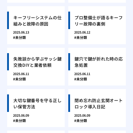
キーフリーシステムの仕
プロ整備士が語るキーフ
組みと故障の原因
リー故障の裏側
2025.06.13
2025.06.12
未分類
未分類
失敗談から学ぶサッシ鍵
鍵穴で鍵が折れた時の応
交換DIYと業者依頼
急処置
2025.06.11
2025.06.11
未分類
未分類
大切な鍵番号を守る正し
閉め忘れ防止玄関オート
い保管方法
ロック導入日記
2025.06.09
2025.06.09
未分類
未分類