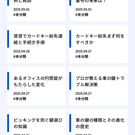
例と教訓
番号の未来は？
2025.05.01
2025.05.01
未分類
未分類
賃貸でカードキー紛失連
カードキー紛失まず何を
絡と手続き手順
すべきか
2025.04.28
2025.04.27
未分類
未分類
あるオフィスの円筒錠が
プロが教える車の鍵トラ
もたらした変化
ブル解決策
2025.04.27
2025.04.27
未分類
未分類
ピッキングを防ぐ鍵選び
車の鍵の種類とその進化
の知識
の歴史