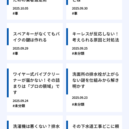
2025.10.05
2025.09.30
車
車
スペアキーがなくてもバ
キーレスが反応しない！
イクの鍵は作れる
考えられる原因と対処法
2025.09.29
2025.09.25
車
未分類
ワイヤー式パイプクリー
洗面所の排水栓が上がら
ナーが届かない！その詰
ない謎を仕組みから解き
まりは「プロの領域」で
明かす
す
2025.09.23
2025.09.24
未分類
未分類
洗濯機は悪くない？排水
その下水道工事どこに頼