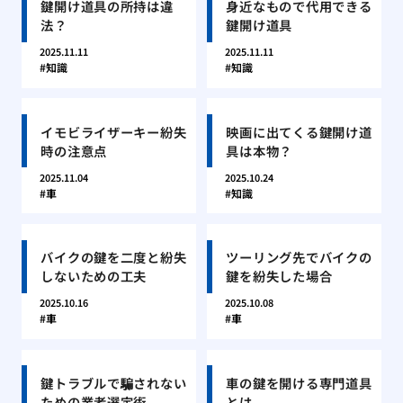
鍵開け道具の所持は違
身近なもので代用できる
法？
鍵開け道具
2025.11.11
2025.11.11
知識
知識
イモビライザーキー紛失
映画に出てくる鍵開け道
時の注意点
具は本物？
2025.11.04
2025.10.24
車
知識
バイクの鍵を二度と紛失
ツーリング先でバイクの
しないための工夫
鍵を紛失した場合
2025.10.16
2025.10.08
車
車
鍵トラブルで騙されない
車の鍵を開ける専門道具
ための業者選定術
とは