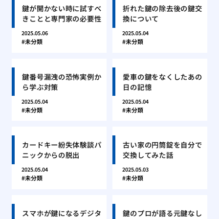
鍵が開かない時に試すべ
折れた鍵の除去後の鍵交
きことと専門家の必要性
換について
2025.05.06
2025.05.04
未分類
未分類
鍵番号漏洩の恐怖実例か
愛車の鍵をなくしたあの
ら学ぶ対策
日の記憶
2025.05.04
2025.05.04
未分類
未分類
カードキー紛失体験談パ
古い家の円筒錠を自分で
ニックからの脱出
交換してみた話
2025.05.04
2025.05.03
未分類
未分類
スマホが鍵になるデジタ
鍵のプロが語る元鍵なし