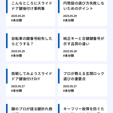
こんなところにスライド
円筒錠の選び方失敗しな
ドア鍵後付け事例集
いためのポイント
2025.05.29
2025.05.29
未分類
未分類
自転車の鍵番号紛失した
純正キーと合鍵鍵番号が
らどうする？
示す品質の違い
2025.05.29
2025.05.28
未分類
未分類
挑戦してみようスライド
プロが教える玄関ロック
ドア鍵後付けDIY
選びの重要点
2025.05.27
2025.05.27
未分類
未分類
鍵のプロが語る鍵折れ救
キーフリー故障を防ぐた