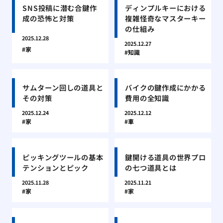
SNS投稿に潜む合鍵作
ディンプルキーにおける
成の恐怖と対策
複雑怪奇なマスターキー
の仕組み
2025.12.28
2025.12.27
家
知識
サムターン回しの道具と
バイクの鍵作成にかかる
その対策
費用の全知識
2025.12.24
2025.12.12
家
車
ピッキングツールの基本
鍵開ける道具の世界プロ
テンションとピック
の七つ道具とは
2025.11.28
2025.11.21
家
家