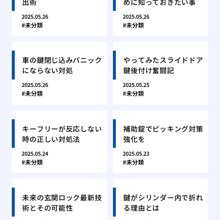
出術
めに知っておきたい事
2025.05.26
2025.05.26
未分類
未分類
車の鍵閉じ込みパニック
やってみたスライドドア
にならない対処
鍵後付け奮闘記
2025.05.26
2025.05.25
未分類
未分類
キーフリーが反応しない
補助錠でピッキング対策
時の正しい対処法
強化を
2025.05.24
2025.05.23
未分類
未分類
未来の玄関ロック最新技
鍵がシリンダー内で折れ
術とその可能性
る理由とは