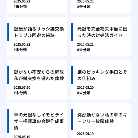
2025.05.22
2025.05.22
未分類
未分類
鍵屋が語るサッシ鍵交換
元鍵を完全紛失本当に困
トラブル回避の秘訣
った時の対処法ガイド
2025.05.22
2025.05.21
未分類
未分類
鍵がない不安からの解放
鍵のピッキング手口とそ
私が鍵交換を選んだ体験
の仕組み
2025.05.20
2025.05.20
未分類
未分類
車の元鍵なしイモビライ
突然動かない私の車のキ
ザー搭載車の合鍵作成事
ーフリー故障体験
情
2025.05.19
2025.05.19