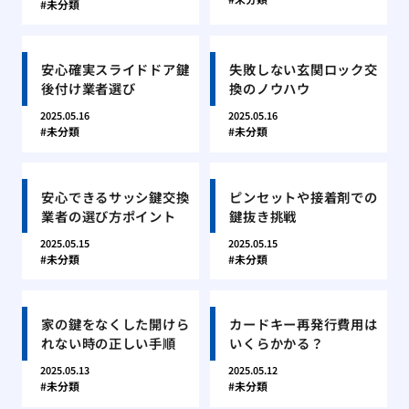
未分類
安心確実スライドドア鍵
失敗しない玄関ロック交
後付け業者選び
換のノウハウ
2025.05.16
2025.05.16
未分類
未分類
安心できるサッシ鍵交換
ピンセットや接着剤での
業者の選び方ポイント
鍵抜き挑戦
2025.05.15
2025.05.15
未分類
未分類
家の鍵をなくした開けら
カードキー再発行費用は
れない時の正しい手順
いくらかかる？
2025.05.13
2025.05.12
未分類
未分類