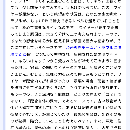
に、ワイヤーはそれ以上進むことを拒否してしまう。回転させ
ても、少し前後させてみても、状況は変わらない。この「ワイ
ヤーが届かない」という絶望的な状況は、あなたの家の排水ト
ラブルが、もはやDIYで解決できるレベルを超えていることを
示す、極めて重要なサインなのです。 ワイヤーが途中で止ま
ってしまう原因は、大きく分けて二つ考えられます。一つは、
あなたの想像をはるかに超えるほど頑固で巨大な詰まりが、そ
こに存在しているケースです。
台所専門チームがトラブルに修
理すると
長年にわたって蓄積され、圧縮された髪の毛やヘド
ロ、あるいはキッチンから流された油が冷えて石のように固ま
った塊は、家庭用の細いワイヤーの力では、到底砕くことがで
きません。むしろ、無理に力を込めて押し込もうとすれば、ワ
イヤーが配管内で折れ曲がったり、最悪の場合、配管の継ぎ手
を破損させて水漏れを引き起こしたりする危険性があります。
もう一つの、より深刻な可能性は、詰まりの原因が「ゴミ」で
はなく、「配管自体の異常」であるケースです。古い鉄管が内
側から錆びて閉塞していたり、あるいは配管の継ぎ手が何かの
衝撃で外れてズレが生じていたり、最悪の場合は、配管そのも
のが破損・陥没していることも考えられます。また、戸建て住
宅の場合は、屋外の地中で木の根が配管に侵入し、内部で成長