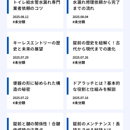
トイレ給水管水漏れ専門
水漏れ修理依頼から完了
業者依頼のコツ
までの流れ
2025.08.12
2025.08.04
未分類
未分類
キーレスエントリーの歴
錠前の歴史を紐解く！古
史と未来の展望
代から現代までの進化
2025.07.29
2025.07.26
未分類
未分類
便器の形に秘められた構
ドアラッチとは？基本的
造の秘密
な役割と仕組みを解説
2025.07.22
2025.07.16
未分類
未分類
錠前と鍵の関係性！合鍵
錠前のメンテナンス！長
作成時の注意点
持ちさせる秘訣とは