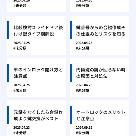
2025.04.26
2025.04.26
未分類
未分類
比較検討スライドドア後
鍵番号からの合鍵作成そ
付け鍵タイプ別解説
の仕組みとリスクを知る
2025.04.25
2025.04.25
未分類
未分類
車のインロック開け方と
円筒錠の鍵が回らない時
注意点
の原因と対処法
2025.04.25
2025.04.23
未分類
未分類
元鍵をなくしたら合鍵作
オートロックのメリット
成より鍵交換がベスト
と注意点
2025.04.23
2024.09.19
未分類
未分類