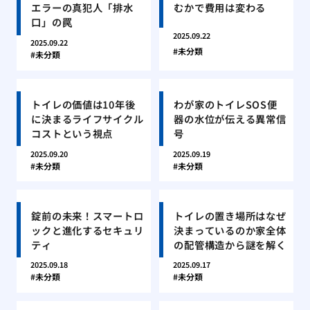
エラーの真犯人「排水
むかで費用は変わる
口」の罠
2025.09.22
2025.09.22
未分類
未分類
トイレの価値は10年後
わが家のトイレSOS便
に決まるライフサイクル
器の水位が伝える異常信
コストという視点
号
2025.09.20
2025.09.19
未分類
未分類
錠前の未来！スマートロ
トイレの置き場所はなぜ
ックと進化するセキュリ
決まっているのか家全体
ティ
の配管構造から謎を解く
2025.09.18
2025.09.17
未分類
未分類