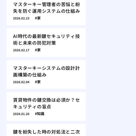
マスターキー管理者の苦悩と紛
失を防ぐ運用システムの仕組み
家
2026.02.23
AI時代の最新鍵セキュリティ技
術と未来の防犯対策
家
2026.02.17
マスターキーシステムの設計計
画構築の仕組み
家
2026.02.04
賃貸物件の鍵交換は必須か？セ
キュリティの盲点
知識
2026.01.20
鍵を紛失した時の対処法と二次