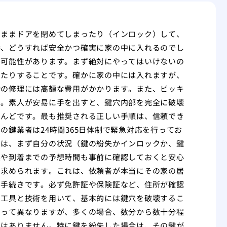
たままドアを閉めてしまったり（インロック）して、
時、どうすれば安全かつ確実に家の中に入れるのでし
る可能性があります。まず絶対にやってはいけないの
したりすることです。確かに家の中には入れますが、
枠の修理には高額な費用がかかります。また、ピッキ
す。素人が安易に手を出すと、鍵穴内部を完全に破壊
とんどです。最も推奨される正しい手順は、信頼でき
鍵業者は24時間365日体制で緊急対応を行ってお
には、まず自分の状況（鍵の紛失かインロックか、鍵
系や到着までの予想時間も事前に確認しておくと安心
を求められます。これは、依頼者が本当にその家の居
な手続きです。必ず免許証や保険証など、住所が確認
な工具と技術を用いて、基本的には鍵穴を破壊するこ
よって異なりますが、多くの場合、数分から数十分程
ではありません。特に鍵を紛失した場合は、その鍵が