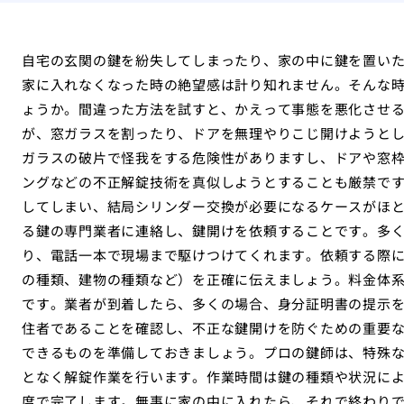
自宅の玄関の鍵を紛失してしまったり、家の中に鍵を置い
家に入れなくなった時の絶望感は計り知れません。そんな
ょうか。間違った方法を試すと、かえって事態を悪化させ
が、窓ガラスを割ったり、ドアを無理やりこじ開けようと
ガラスの破片で怪我をする危険性がありますし、ドアや窓
ングなどの不正解錠技術を真似しようとすることも厳禁で
してしまい、結局シリンダー交換が必要になるケースがほ
る鍵の専門業者に連絡し、鍵開けを依頼することです。多くの
り、電話一本で現場まで駆けつけてくれます。依頼する際
の種類、建物の種類など）を正確に伝えましょう。料金体
です。業者が到着したら、多くの場合、身分証明書の提示
住者であることを確認し、不正な鍵開けを防ぐための重要
できるものを準備しておきましょう。プロの鍵師は、特殊
となく解錠作業を行います。作業時間は鍵の種類や状況に
度で完了します。無事に家の中に入れたら、それで終わり