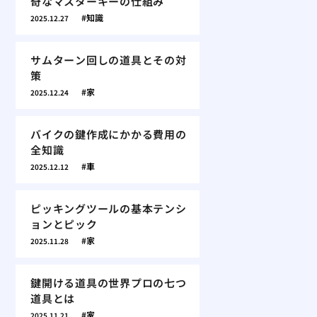
奇なマスターキーの仕組み
知識
2025.12.27
サムターン回しの道具とその対
策
家
2025.12.24
バイクの鍵作成にかかる費用の
全知識
車
2025.12.12
ピッキングツールの基本テンシ
ョンとピック
家
2025.11.28
鍵開ける道具の世界プロの七つ
道具とは
家
2025.11.21