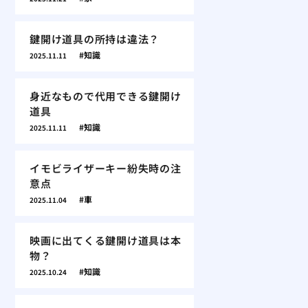
鍵開け道具の所持は違法？
知識
2025.11.11
身近なもので代用できる鍵開け
道具
知識
2025.11.11
イモビライザーキー紛失時の注
意点
車
2025.11.04
映画に出てくる鍵開け道具は本
物？
知識
2025.10.24