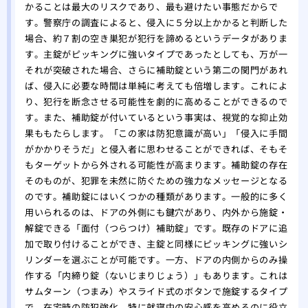
かることは最大のリスクであり、最も避けたい事態だからで
す。警察庁の調査によると、侵入に５分以上かかると判断した
場合、約７割の空き巣犯が犯行を諦めるというデータがありま
す。主錠がピッキングに強いタイプであったとしても、万が一
それが突破された場合、さらに補助錠という第二の関門があれ
ば、侵入に必要な時間は単純に考えても倍増します。これによ
り、犯行を断念させる可能性を劇的に高めることができるので
す。また、補助錠が付いているという事実は、視覚的な抑止効
果ももたらします。「この家は防犯意識が高い」「侵入に手間
がかかりそうだ」と侵入者に思わせることができれば、そもそ
もターゲットから外される可能性が高まります。補助錠の存在
そのものが、犯罪を未然に防ぐための強力なメッセージとなる
のです。補助錠にはいくつかの種類があります。一般的に多く
用いられるのは、ドアの外側にも鍵穴があり、内外から施錠・
解錠できる「面付（つらつけ）補助錠」です。既存のドアに追
加で取り付けることができ、主錠と同様にピッキングに強いシ
リンダーを選ぶことが可能です。一方、ドアの内側からのみ操
作する「内締り錠（ないじまりじょう）」もあります。これは
サムターン（つまみ）やスライド式のボタンで施錠するタイプ
で、在宅時の防犯強化、特に就寝中の安心感を高めるのに役立