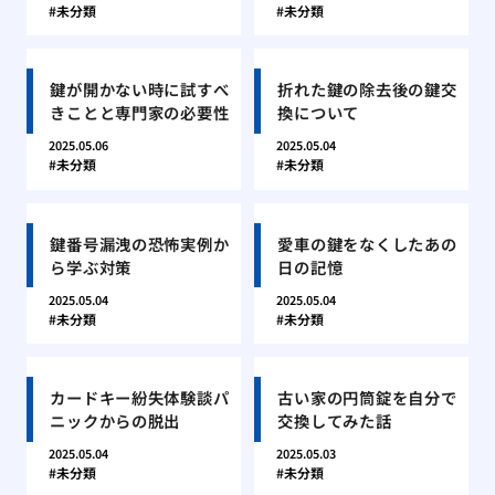
未分類
未分類
鍵が開かない時に試すべ
折れた鍵の除去後の鍵交
きことと専門家の必要性
換について
2025.05.06
2025.05.04
未分類
未分類
鍵番号漏洩の恐怖実例か
愛車の鍵をなくしたあの
ら学ぶ対策
日の記憶
2025.05.04
2025.05.04
未分類
未分類
カードキー紛失体験談パ
古い家の円筒錠を自分で
ニックからの脱出
交換してみた話
2025.05.04
2025.05.03
未分類
未分類