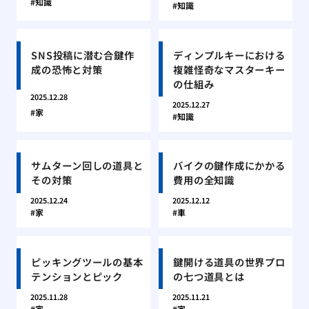
知識
知識
SNS投稿に潜む合鍵作
ディンプルキーにおける
成の恐怖と対策
複雑怪奇なマスターキー
の仕組み
2025.12.28
2025.12.27
家
知識
サムターン回しの道具と
バイクの鍵作成にかかる
その対策
費用の全知識
2025.12.24
2025.12.12
家
車
ピッキングツールの基本
鍵開ける道具の世界プロ
テンションとピック
の七つ道具とは
2025.11.28
2025.11.21
家
家