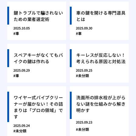
鍵トラブルで騙されない
車の鍵を開ける専門道具
ための業者選定術
とは
2025.10.05
2025.09.30
車
車
スペアキーがなくてもバ
キーレスが反応しない！
イクの鍵は作れる
考えられる原因と対処法
2025.09.29
2025.09.25
車
未分類
ワイヤー式パイプクリー
洗面所の排水栓が上がら
ナーが届かない！その詰
ない謎を仕組みから解き
まりは「プロの領域」で
明かす
す
2025.09.23
2025.09.24
未分類
未分類