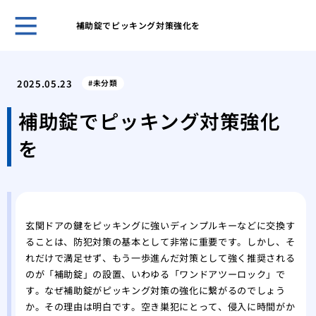
補助錠でピッキング対策強化を
スマ
イフ
2025.05.23
未分類
スマ
便性
補助錠でピッキング対策強化
スマ
を
るテ
スマ
の向
スマ
を考
玄関ドアの鍵をピッキングに強いディンプルキーなどに交換す
スマ
ることは、防犯対策の基本として非常に重要です。しかし、そ
両立
れだけで満足せず、もう一歩進んだ対策として強く推奨される
スマ
のが「補助錠」の設置、いわゆる「ワンドアツーロック」で
テク
す。なぜ補助錠がピッキング対策の強化に繋がるのでしょう
か。その理由は明白です。空き巣犯にとって、侵入に時間がか