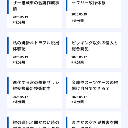
ザー搭載車の合鍵作成事
ーフリー故障体験
情
2025.05.19
2025.05.19
未分類
未分類
私の鍵折れトラブル脱出
ピッキング以外の侵入と
体験記
総合防犯
2025.05.19
2025.05.17
未分類
未分類
進化する窓の防犯サッシ
金庫やスーツケースの鍵
鍵交換最新技術動向
開け自分でできる？
2025.05.17
2025.05.17
未分類
未分類
鍵の進化と開かない時の
まさかの空き巣被害玄関