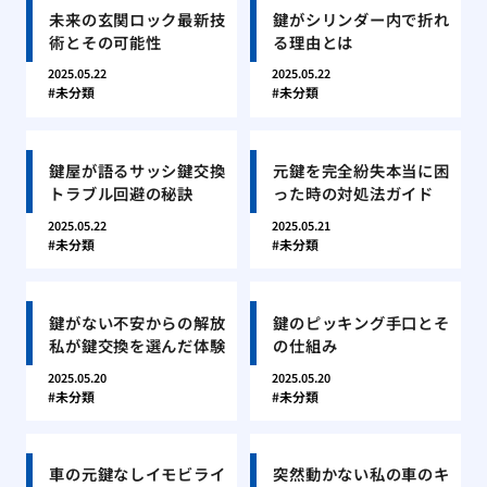
未来の玄関ロック最新技
鍵がシリンダー内で折れ
術とその可能性
る理由とは
2025.05.22
2025.05.22
未分類
未分類
鍵屋が語るサッシ鍵交換
元鍵を完全紛失本当に困
トラブル回避の秘訣
った時の対処法ガイド
2025.05.22
2025.05.21
未分類
未分類
鍵がない不安からの解放
鍵のピッキング手口とそ
私が鍵交換を選んだ体験
の仕組み
2025.05.20
2025.05.20
未分類
未分類
車の元鍵なしイモビライ
突然動かない私の車のキ