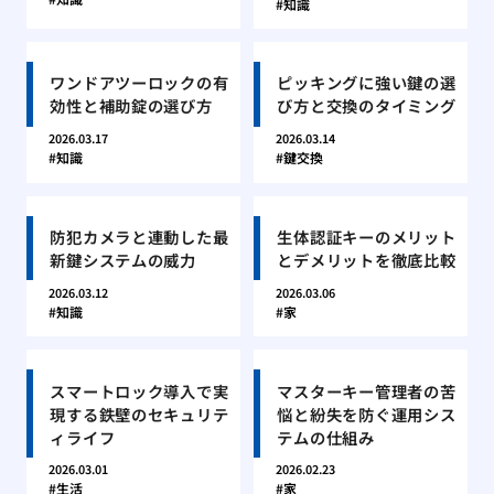
知識
ワンドアツーロックの有
ピッキングに強い鍵の選
効性と補助錠の選び方
び方と交換のタイミング
2026.03.17
2026.03.14
知識
鍵交換
防犯カメラと連動した最
生体認証キーのメリット
新鍵システムの威力
とデメリットを徹底比較
2026.03.12
2026.03.06
知識
家
スマートロック導入で実
マスターキー管理者の苦
現する鉄壁のセキュリテ
悩と紛失を防ぐ運用シス
ィライフ
テムの仕組み
2026.03.01
2026.02.23
生活
家