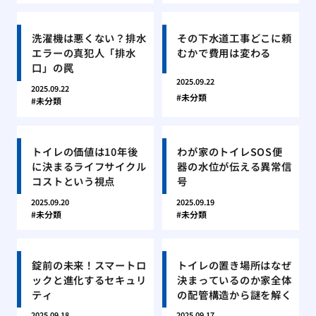
洗濯機は悪くない？排水
その下水道工事どこに頼
エラーの真犯人「排水
むかで費用は変わる
口」の罠
2025.09.22
2025.09.22
未分類
未分類
トイレの価値は10年後
わが家のトイレSOS便
に決まるライフサイクル
器の水位が伝える異常信
コストという視点
号
2025.09.20
2025.09.19
未分類
未分類
錠前の未来！スマートロ
トイレの置き場所はなぜ
ックと進化するセキュリ
決まっているのか家全体
ティ
の配管構造から謎を解く
2025.09.18
2025.09.17