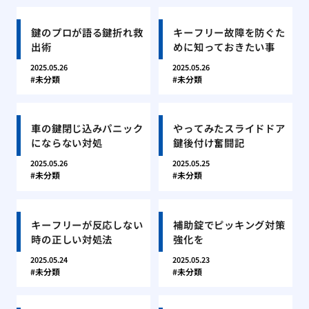
鍵のプロが語る鍵折れ救
キーフリー故障を防ぐた
出術
めに知っておきたい事
2025.05.26
2025.05.26
未分類
未分類
車の鍵閉じ込みパニック
やってみたスライドドア
にならない対処
鍵後付け奮闘記
2025.05.26
2025.05.25
未分類
未分類
キーフリーが反応しない
補助錠でピッキング対策
時の正しい対処法
強化を
2025.05.24
2025.05.23
未分類
未分類