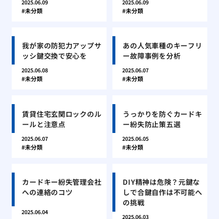
2025.06.09
2025.06.09
未分類
未分類
我が家の防犯力アップサ
あの人気車種のキーフリ
ッシ鍵交換で安心を
ー故障事例を分析
2025.06.08
2025.06.07
未分類
未分類
賃貸住宅玄関ロックのル
うっかりを防ぐカードキ
ールと注意点
ー紛失防止策五選
2025.06.07
2025.06.05
未分類
未分類
カードキー紛失管理会社
DIY精神は危険？元鍵な
への連絡のコツ
しで合鍵自作は不可能へ
の挑戦
2025.06.04
2025.06.03