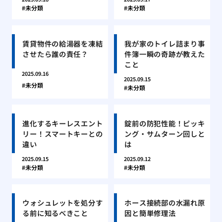
未分類
未分類
賃貸物件の給湯器を凍結
我が家のトイレ詰まり事
させたら誰の責任？
件簿一瞬の奇跡が教えた
こと
2025.09.16
2025.09.15
未分類
未分類
進化するキーレスエント
錠前の防犯性能！ピッキ
リー！スマートキーとの
ング・サムターン回しと
違い
は
2025.09.15
2025.09.12
未分類
未分類
ウォシュレットを処分す
ホース接続部の水漏れ原
る前に知るべきこと
因と簡単修理法