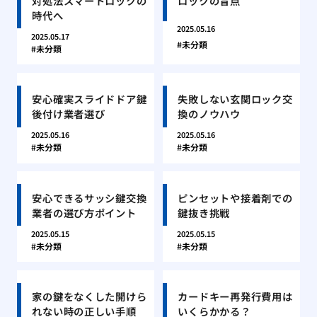
対処法スマートロックの
ロックの盲点
時代へ
2025.05.16
2025.05.17
未分類
未分類
安心確実スライドドア鍵
失敗しない玄関ロック交
後付け業者選び
換のノウハウ
2025.05.16
2025.05.16
未分類
未分類
安心できるサッシ鍵交換
ピンセットや接着剤での
業者の選び方ポイント
鍵抜き挑戦
2025.05.15
2025.05.15
未分類
未分類
家の鍵をなくした開けら
カードキー再発行費用は
れない時の正しい手順
いくらかかる？