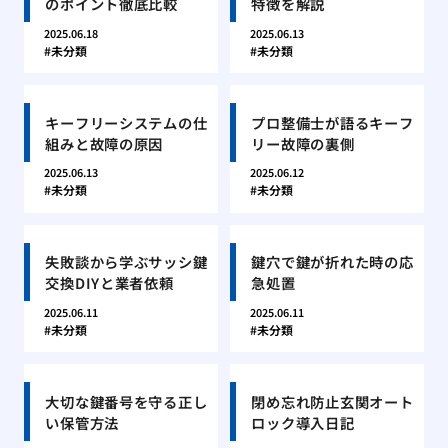
のポイント徹底比較
特徴を解説
2025.06.18
2025.06.13
未分類
未分類
キーフリーシステムの仕
プロ整備士が語るキーフ
組みと故障の原因
リー故障の裏側
2025.06.13
2025.06.12
未分類
未分類
失敗談から学ぶサッシ鍵
鍵穴で鍵が折れた時の応
交換DIYと業者依頼
急処置
2025.06.11
2025.06.11
未分類
未分類
大切な鍵番号を守る正し
閉め忘れ防止玄関オート
い保管方法
ロック導入日記