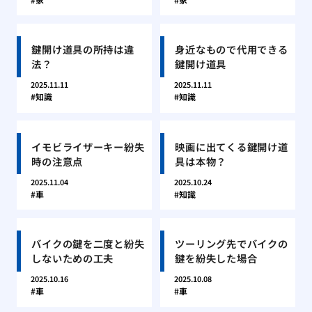
鍵開け道具の所持は違
身近なもので代用できる
法？
鍵開け道具
2025.11.11
2025.11.11
知識
知識
イモビライザーキー紛失
映画に出てくる鍵開け道
時の注意点
具は本物？
2025.11.04
2025.10.24
車
知識
バイクの鍵を二度と紛失
ツーリング先でバイクの
しないための工夫
鍵を紛失した場合
2025.10.16
2025.10.08
車
車