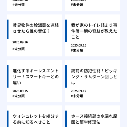
未分類
未分類
賃貸物件の給湯器を凍結
我が家のトイレ詰まり事
させたら誰の責任？
件簿一瞬の奇跡が教えた
こと
2025.09.16
2025.09.15
未分類
未分類
進化するキーレスエント
錠前の防犯性能！ピッキ
リー！スマートキーとの
ング・サムターン回しと
違い
は
2025.09.15
2025.09.12
未分類
未分類
ウォシュレットを処分す
ホース接続部の水漏れ原
る前に知るべきこと
因と簡単修理法