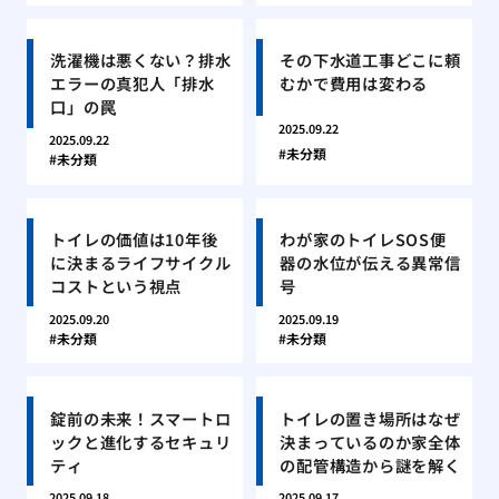
洗濯機は悪くない？排水
その下水道工事どこに頼
エラーの真犯人「排水
むかで費用は変わる
口」の罠
2025.09.22
2025.09.22
未分類
未分類
トイレの価値は10年後
わが家のトイレSOS便
に決まるライフサイクル
器の水位が伝える異常信
コストという視点
号
2025.09.20
2025.09.19
未分類
未分類
錠前の未来！スマートロ
トイレの置き場所はなぜ
ックと進化するセキュリ
決まっているのか家全体
ティ
の配管構造から謎を解く
2025.09.18
2025.09.17