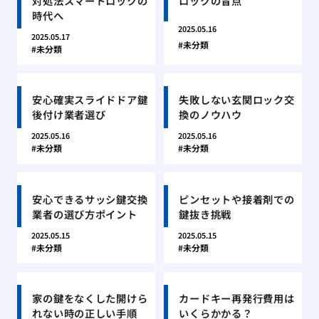
対処法スマートロックの
ロックの盲点
時代へ
2025.05.16
2025.05.17
未分類
未分類
安心確実スライドドア鍵
失敗しない玄関ロック交
後付け業者選び
換のノウハウ
2025.05.16
2025.05.16
未分類
未分類
安心できるサッシ鍵交換
ピンセットや接着剤での
業者の選び方ポイント
鍵抜き挑戦
2025.05.15
2025.05.15
未分類
未分類
家の鍵をなくした開けら
カードキー再発行費用は
れない時の正しい手順
いくらかかる？