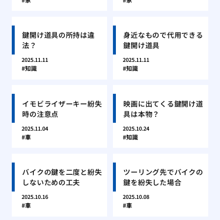
鍵開け道具の所持は違
身近なもので代用できる
法？
鍵開け道具
2025.11.11
2025.11.11
知識
知識
イモビライザーキー紛失
映画に出てくる鍵開け道
時の注意点
具は本物？
2025.11.04
2025.10.24
車
知識
バイクの鍵を二度と紛失
ツーリング先でバイクの
しないための工夫
鍵を紛失した場合
2025.10.16
2025.10.08
車
車