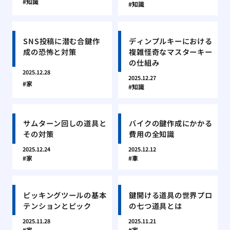
知識
知識
SNS投稿に潜む合鍵作
ディンプルキーにおける
成の恐怖と対策
複雑怪奇なマスターキー
の仕組み
2025.12.28
2025.12.27
家
知識
サムターン回しの道具と
バイクの鍵作成にかかる
その対策
費用の全知識
2025.12.24
2025.12.12
家
車
ピッキングツールの基本
鍵開ける道具の世界プロ
テンションとピック
の七つ道具とは
2025.11.28
2025.11.21
家
家