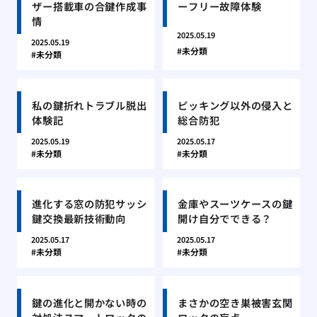
ザー搭載車の合鍵作成事
ーフリー故障体験
情
2025.05.19
2025.05.19
未分類
未分類
私の鍵折れトラブル脱出
ピッキング以外の侵入と
体験記
総合防犯
2025.05.19
2025.05.17
未分類
未分類
進化する窓の防犯サッシ
金庫やスーツケースの鍵
鍵交換最新技術動向
開け自分でできる？
2025.05.17
2025.05.17
未分類
未分類
鍵の進化と開かない時の
まさかの空き巣被害玄関