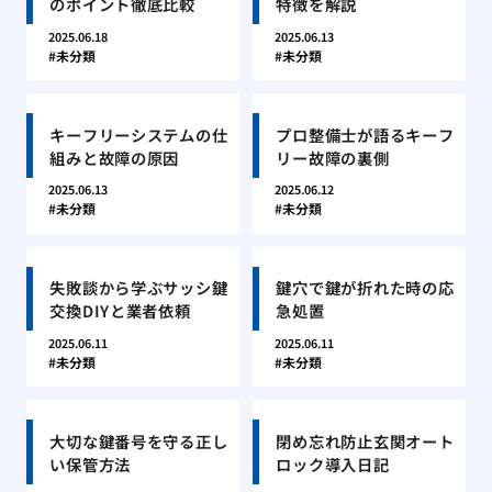
のポイント徹底比較
特徴を解説
2025.06.18
2025.06.13
未分類
未分類
キーフリーシステムの仕
プロ整備士が語るキーフ
組みと故障の原因
リー故障の裏側
2025.06.13
2025.06.12
未分類
未分類
失敗談から学ぶサッシ鍵
鍵穴で鍵が折れた時の応
交換DIYと業者依頼
急処置
2025.06.11
2025.06.11
未分類
未分類
大切な鍵番号を守る正し
閉め忘れ防止玄関オート
い保管方法
ロック導入日記