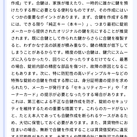
作成」です。合鍵は、家族が増えたり、一時的に誰かに鍵を預
けたりする際に必要となる便利なものですが、その作成にはい
くつかの重要なポイントがあります。まず、合鍵を作成する際
には、できる限り「純正キー（本キー）」、つまり最初に錠前
メーカーから提供されたオリジナルの鍵を元にすることが推奨
されます。既に合鍵として作られた鍵からさらに合鍵を複製す
ると、わずかな寸法の誤差が積み重なり、鍵の精度が低下して
しまうことがあるからです。精度の低い合鍵は、鍵穴にスムー
ズに入らなかったり、回りにくかったりするだけでなく、最悪
の場合、錠前内部の精密な部品を傷つけ、故障の原因となるこ
ともあります。次に、特に防犯性の高いディンプルキーなどの
特殊な錠前の合鍵を作成する際には、身分証明書の提示を求め
られたり、メーカーが発行する「セキュリティカード」や「オ
ーナーカード」の提示が必要となったりする場合があります。
これは、第三者による不正な合鍵作成を防ぎ、錠前のセキュリ
ティを維持するための重要な措置です。これらのカードがない
と、たとえ本人であっても合鍵作成を断られるケースがあるた
め、大切に保管しておく必要があります。また、賃貸物件にお
住まいの場合、無断で合鍵を作成することは賃貸借契約に違反
する可能性があります。大家さんや管理会社に無許可で合鍵を