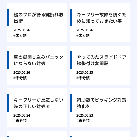
鍵のプロが語る鍵折れ救
キーフリー故障を防ぐた
出術
めに知っておきたい事
2025.05.26
2025.05.26
未分類
未分類
車の鍵閉じ込みパニック
やってみたスライドドア
にならない対処
鍵後付け奮闘記
2025.05.26
2025.05.25
未分類
未分類
キーフリーが反応しない
補助錠でピッキング対策
時の正しい対処法
強化を
2025.05.24
2025.05.23
未分類
未分類