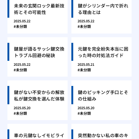
未来の玄関ロック最新技
鍵がシリンダー内で折れ
術とその可能性
る理由とは
2025.05.22
2025.05.22
未分類
未分類
鍵屋が語るサッシ鍵交換
元鍵を完全紛失本当に困
トラブル回避の秘訣
った時の対処法ガイド
2025.05.22
2025.05.21
未分類
未分類
鍵がない不安からの解放
鍵のピッキング手口とそ
私が鍵交換を選んだ体験
の仕組み
2025.05.20
2025.05.20
未分類
未分類
車の元鍵なしイモビライ
突然動かない私の車のキ