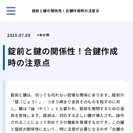
錠前と鍵の関係性！合鍵作成時の注意点
スマ
イフ
2025.07.09
未分類
スマ
便性
錠前と鍵の関係性！合鍵作成
スマ
時の注意点
るテ
スマ
の向
スマ
を考
錠前と鍵は、切っても切れない密接な関係にあります。錠前が
スマ
「錠（じょう）」、つまり締まり金具そのものを指すのに対
両立
し、鍵は「鑰（やく）」とも書かれ、錠前を開閉するための道
スマ
具を意味します。錠前は、対応する正しい鍵が挿入され、操作
テク
されることによって初めてその機能を発揮するのです。この鍵
と錠前の関係性において、特に注意が必要となるのが「合鍵の