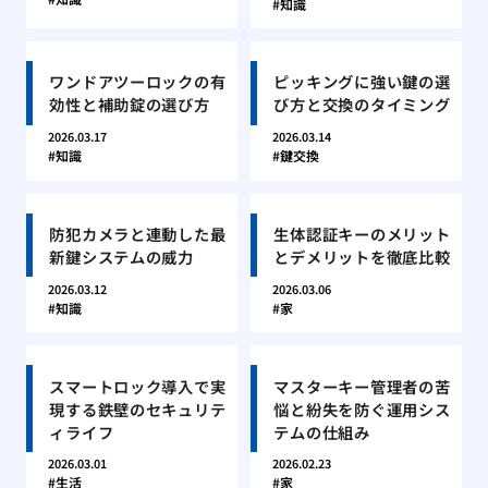
知識
ワンドアツーロックの有
ピッキングに強い鍵の選
効性と補助錠の選び方
び方と交換のタイミング
2026.03.17
2026.03.14
知識
鍵交換
防犯カメラと連動した最
生体認証キーのメリット
新鍵システムの威力
とデメリットを徹底比較
2026.03.12
2026.03.06
知識
家
スマートロック導入で実
マスターキー管理者の苦
現する鉄壁のセキュリテ
悩と紛失を防ぐ運用シス
ィライフ
テムの仕組み
2026.03.01
2026.02.23
生活
家