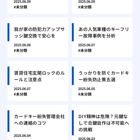
2025.06.09
2025.06.09
未分類
未分類
我が家の防犯力アップサ
あの人気車種のキーフリ
ッシ鍵交換で安心を
ー故障事例を分析
2025.06.08
2025.06.07
未分類
未分類
賃貸住宅玄関ロックのル
うっかりを防ぐカードキ
ールと注意点
ー紛失防止策五選
2025.06.07
2025.06.05
未分類
未分類
カードキー紛失管理会社
DIY精神は危険？元鍵な
への連絡のコツ
しで合鍵自作は不可能へ
の挑戦
2025.06.04
2025.06.03