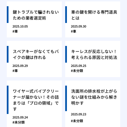
鍵トラブルで騙されない
車の鍵を開ける専門道具
ための業者選定術
とは
2025.10.05
2025.09.30
車
車
スペアキーがなくてもバ
キーレスが反応しない！
イクの鍵は作れる
考えられる原因と対処法
2025.09.29
2025.09.25
車
未分類
ワイヤー式パイプクリー
洗面所の排水栓が上がら
ナーが届かない！その詰
ない謎を仕組みから解き
まりは「プロの領域」で
明かす
す
2025.09.23
2025.09.24
未分類
未分類