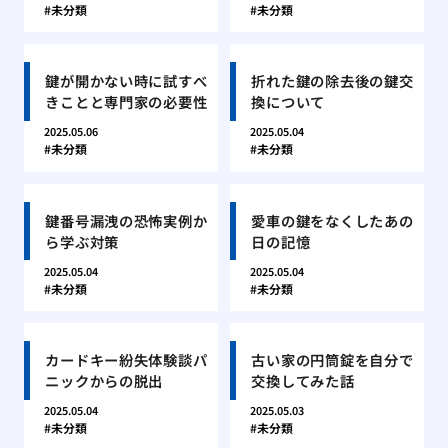
未分類
未分類
鍵が開かない時に試すべ
折れた鍵の除去後の鍵交
きことと専門家の必要性
換について
2025.05.06
2025.05.04
未分類
未分類
鍵番号漏洩の恐怖実例か
愛車の鍵をなくしたあの
ら学ぶ対策
日の記憶
2025.05.04
2025.05.04
未分類
未分類
カードキー紛失体験談パ
古い家の円筒錠を自分で
ニックからの脱出
交換してみた話
2025.05.04
2025.05.03
未分類
未分類