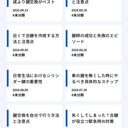
成より鍵交換がベスト
と注意点
2025.04.23
2024.09.19
未分類
未分類
近くで合鍵を作成する方
鍵師の成功と失敗のエピ
法と注意点
ソード
2024.09.05
2024.08.26
未分類
未分類
日常生活におけるシリン
車の鍵を無くした時にや
ダー鍵の重要性
るべき具体的なステップ
2024.08.09
2024.07.29
未分類
未分類
鍵交換を自分で行う方法
失くしてしまった？合鍵
と注意点
が役立つ緊急時の対策