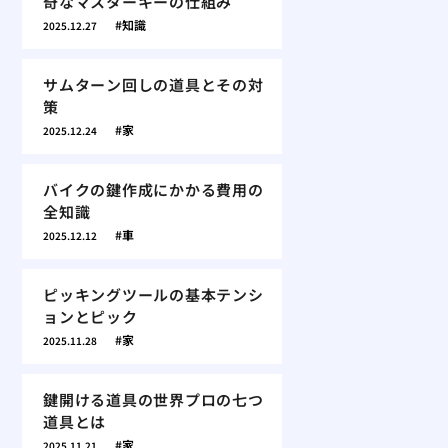
奇なマスターキーの仕組み
知識
2025.12.27
サムターン回しの道具とその対
策
家
2025.12.24
バイクの鍵作成にかかる費用の
全知識
車
2025.12.12
ピッキングツールの基本テンシ
ョンとピック
家
2025.11.28
鍵開ける道具の世界プロの七つ
道具とは
家
2025.11.21