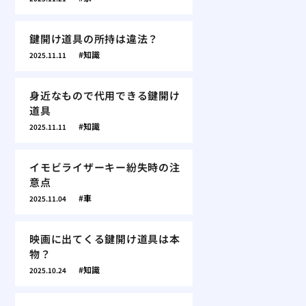
鍵開け道具の所持は違法？
知識
2025.11.11
身近なもので代用できる鍵開け
道具
知識
2025.11.11
イモビライザーキー紛失時の注
意点
車
2025.11.04
映画に出てくる鍵開け道具は本
物？
知識
2025.10.24