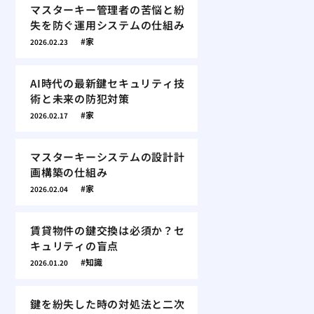
マスターキー管理者の苦悩と紛
失を防ぐ運用システムの仕組み
家
2026.02.23
AI時代の最新鍵セキュリティ技
術と未来の防犯対策
家
2026.02.17
マスターキーシステムの設計計
画構築の仕組み
家
2026.02.04
賃貸物件の鍵交換は必須か？セ
キュリティの盲点
知識
2026.01.20
鍵を紛失した時の対処法と二次