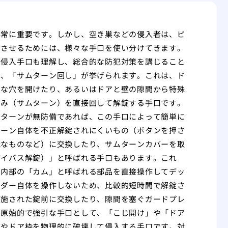
非常に重要です。しかし、空き巣などの侵入者は、ピ
功させるためには、様々な手口を使い分けてきます。
の侵入手口も理解し、総合的な防犯対策を講じること
は、「サムターン回し」が挙げられます。これは、ド
さな穴を開けたり、あるいはドアと壁の隙間から特殊
まみ（サムターン）を直接回して解錠する手口です。
ムターンが無防備であれば、この手口によって簡単に
ターン自体を不正解錠されにくいもの（ボタンを押さ
能なものなど）に交換したり、サムターンカバーを取
バイパス解錠）」と呼ばれる手口もあります。これ
ス内部の「カム」と呼ばれる部品を直接操作してデッ
ンダー自体を操作しないため、比較的短時間で解錠さ
が施された錠前に交換したり、隙間を塞ぐガードプレ
り原始的で強引な手口として、「こじ開け」や「ドア
アやドア枠を物理的に破壊して侵入する手口です。対